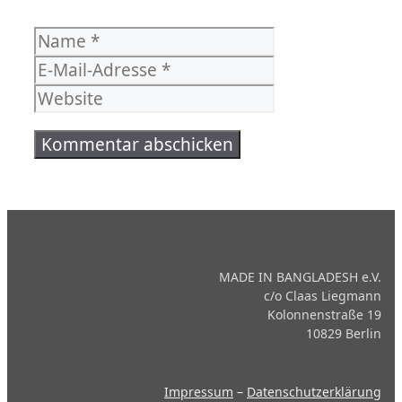
Name
E-
Mail-
Website
Adresse
MADE IN BANGLADESH e.V.
c/o Claas Liegmann
Kolonnenstraße 19
10829 Berlin
Impressum
–
Datenschutzerklärung