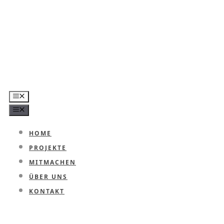
Zum
Inhalt
springen
MENÜ
MENÜ
HOME
PROJEKTE
MITMACHEN
ÜBER UNS
KONTAKT